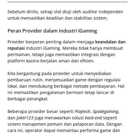
Sebelum dirilis, setiap slot diuji oleh auditor independen
untuk memastikan keadilan dan stabilitas sistem.
Peran Provider dalam Industri iGaming
Provider berperan penting dalam menjaga
keandalan dan
reputasi
industri iGaming. Mereka tidak hanya membuat
permainan, tetapi juga memastikan integrasi dengan
platform kasino berjalan aman dan efisien.
Kita bergantung pada provider untuk menyediakan
pembaruan rutin, menyesuaikan game dengan regulasi
lokal, dan mendukung berbagai metode pembayaran. Hal
ini memastikan pengalaman bermain tetap lancar di
berbagai perangkat.
Beberapa provider besar seperti
Playtech
,
Spadegaming
,
dan
Joker123
juga menawarkan solusi
back-end
seperti
sistem manajemen pemain dan pelaporan data. Dengan
cara ini, operator dapat memantau performa game dan