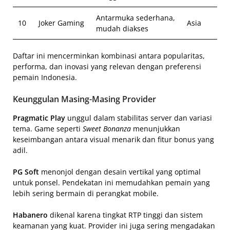
Antarmuka sederhana,
10
Joker Gaming
Asia
mudah diakses
Daftar ini mencerminkan kombinasi antara popularitas,
performa, dan inovasi yang relevan dengan preferensi
pemain Indonesia.
Keunggulan Masing-Masing Provider
Pragmatic Play
unggul dalam stabilitas server dan variasi
tema. Game seperti
Sweet Bonanza
menunjukkan
keseimbangan antara visual menarik dan fitur bonus yang
adil.
PG Soft
menonjol dengan desain vertikal yang optimal
untuk ponsel. Pendekatan ini memudahkan pemain yang
lebih sering bermain di perangkat mobile.
Habanero
dikenal karena tingkat RTP tinggi dan sistem
keamanan yang kuat. Provider ini juga sering mengadakan