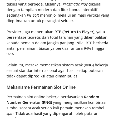
teknis yang berbeda. Misalnya,
Pragmatic Play
dikenal
dengan tampilan modern dan fitur bonus interaktif,
sedangkan
PG Soft
menonjol melalui animasi vertikal yang
dioptimalkan untuk perangkat seluler.
Provider juga menentukan
RTP (Return to Player)
, yaitu
persentase teoretis dari total taruhan yang dikembalikan
kepada pemain dalam jangka panjang. Nilai RTP berbeda
antar permainan, biasanya berkisar antara 94% hingga
97%.
Selain itu, mereka memastikan sistem acak (RNG) bekerja
sesuai standar internasional agar hasil setiap putaran
tidak dapat diprediksi atau dimanipulasi.
Mekanisme Permainan Slot Online
Permainan slot online bekerja berdasarkan
Random
Number Generator (RNG)
yang menghasilkan kombinasi
simbol secara acak setiap kali pemain menekan tombol
spin
. Tidak ada hasil yang dipengaruhi oleh putaran