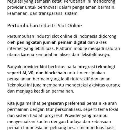
regulasi yang semakin ketat. Perubahan ini mendorong
provider untuk berinovasi dalam pengalaman bermain,
keamanan, dan transparansi sistem.
Pertumbuhan Industri Slot Online
Pertumbuhan industri slot online di Indonesia didorong
oleh
peningkatan jumlah pemain digital
dan akses
internet yang lebih luas. Platform mobile menjadi saluran
utama karena kemudahan akses dan fleksibilitasnya.
Banyak provider kini berfokus pada
integrasi teknologi
seperti AI, VR, dan blockchain
untuk menciptakan
pengalaman bermain yang lebih interaktif dan aman.
Teknologi ini juga membantu mendeteksi aktivitas curang
dan menjaga keadilan permainan.
Kita juga melihat
pergeseran preferensi pemain
ke arah
permainan dengan fitur personalisasi, seperti tema lokal
dan sistem hadiah progresif. Provider yang mampu
menyesuaikan konten dengan budaya dan kebiasaan
pemain Indonesia berpeluang besar memperluas basis