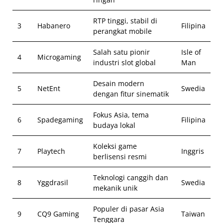
RTP tinggi, stabil di
3
Habanero
Filipina
perangkat mobile
Salah satu pionir
Isle of
4
Microgaming
industri slot global
Man
Desain modern
5
NetEnt
Swedia
dengan fitur sinematik
Fokus Asia, tema
6
Spadegaming
Filipina
budaya lokal
Koleksi game
7
Playtech
Inggris
berlisensi resmi
Teknologi canggih dan
8
Yggdrasil
Swedia
mekanik unik
Populer di pasar Asia
9
CQ9 Gaming
Taiwan
Tenggara