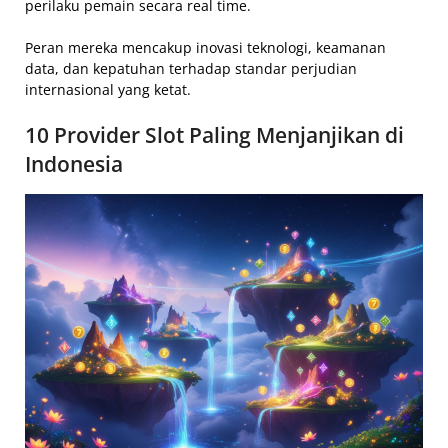
perilaku pemain secara real time.
Peran mereka mencakup inovasi teknologi, keamanan
data, dan kepatuhan terhadap standar perjudian
internasional yang ketat.
10 Provider Slot Paling Menjanjikan di
Indonesia